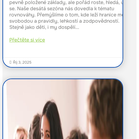
pevně položené základy, ale pořád roste, hledá, učí
se. Naše desátá sezóna nás dovedla k tématu
rovnováhy. Přemýšlíme o tom, kde leží hranice mezi
svobodou a pravidly, lehkostí a zodpovědností.
Stejně jako děti, i my dospělí...
Přečtěte si více
Říj 3, 2025
