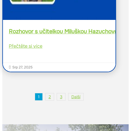
Rozhovor s učitelkou Miluškou Hazuchovou
Přečtěte si více
Srp 27, 2025

1
2
3
Další