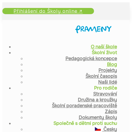
Přihlášení do Školy online ↗
O naší škole
Školní život
Pedagogická koncepce
Blog
Projekty
Školní časopis
Naši lidé
Pro rodiče
Stravování
Družina a kroužky
Školní poradenské pracoviště
Zápis
Dokumenty školy
Společně s dětmi proti suchu
Česky