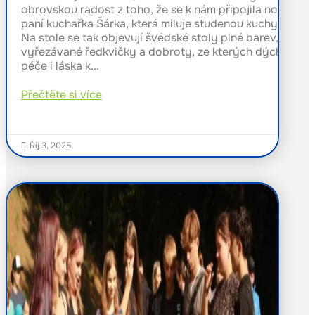
obrovskou radost z toho, že se k nám připojila nová
paní kuchařka Šárka, která miluje studenou kuchyni.
Na stole se tak objevují švédské stoly plné barev,
vyřezávané ředkvičky a dobroty, ze kterých dýchá
péče i láska k...
Přečtěte si více
Říj 3, 2025
