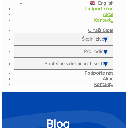
English
Podpořte nás
Akce
Kontakty
O naší škole
Školní život
Pro rodiče
Společně s dětmi proti suchu
Podpořte nás
Akce
Kontakty
Blog