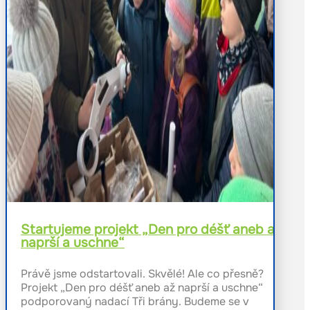
Startujeme projekt „Den pro déšť aneb až
naprší a uschne“
Právě jsme odstartovali. Skvělé! Ale co přesně?
Projekt „Den pro déšť aneb až naprší a uschne“
podporovaný nadací Tři brány. Budeme se v