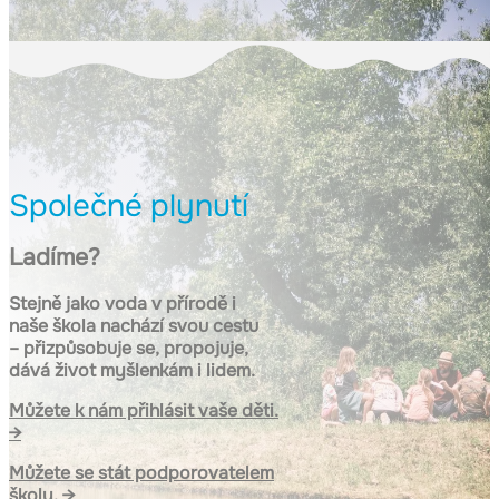
Společné plynutí
Ladíme?
Stejně jako voda v přírodě i
naše škola nachází svou cestu
– přizpůsobuje se, propojuje,
dává život myšlenkám i lidem.
Můžete k nám přihlásit vaše děti.
→
Můžete se stát podporovatelem
školy. →