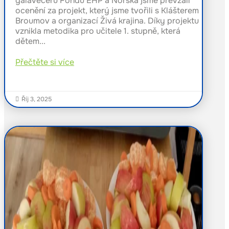
galavečeru Fondů EHP a Norska jsme převzali
ocenění za projekt, který jsme tvořili s Klášterem
Broumov a organizací Živá krajina. Díky projektu
vznikla metodika pro učitele 1. stupně, která
dětem...
Přečtěte si více
Říj 3, 2025
