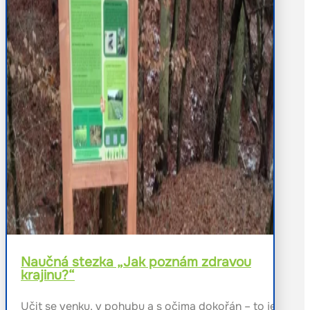
Naučná stezka „Jak poznám zdravou
krajinu?“
Učit se venku, v pohybu a s očima dokořán – to je