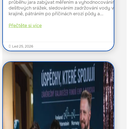
průběhu jara zabývat měřením a vyhodnocováním
dešťových srážek, sledováním zadržování vody v
krajině, pátráním po příčinách erozí půdy a...
Přečtěte si více
Led 25, 2026
