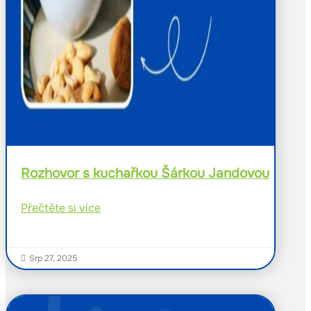
Rozhovor s kuchařkou Šárkou Jandovou
Přečtěte si více
Srp 27, 2025
