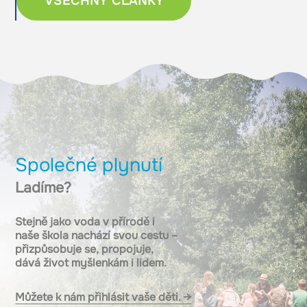
VŠECHNY ČLÁNKY
Společné plynutí
Ladíme?
Stejně jako voda v přírodě i
naše škola nachází svou cestu –
přizpůsobuje se, propojuje,
dává život myšlenkám i lidem.
Můžete k nám přihlásit vaše děti. →