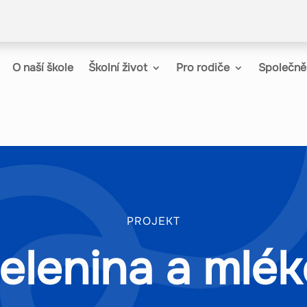
O naší škole
Školní život
Pro rodiče
Společně 
PROJEKT
elenina a mlék