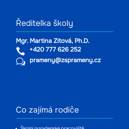
Ředitelka školy
Mgr. Martina Zitová, Ph.D.
+420 777 626 252

prameny@zsprameny.cz
w
Co zajímá rodiče
Školní poradenské pracoviště