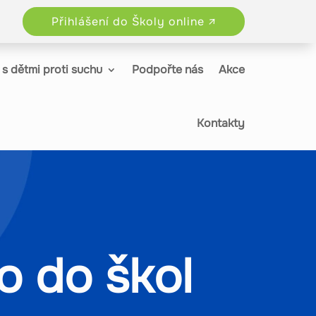
Přihlášení do Školy online ↗
s dětmi proti suchu
Podpořte nás
Akce
Kontakty
o do škol