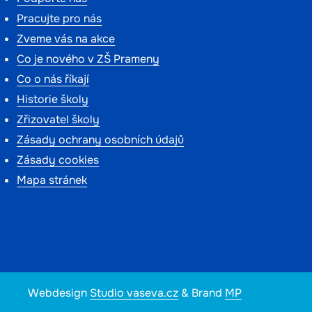
Pracujte pro nás
Zveme vás na akce
Co je nového v ZŠ Prameny
Co o nás říkají
Historie školy
Zřizovatel školy
Zásady ochrany osobních údajů
Zásady cookies
Mapa stránek
Webdesign
Studio vaseva.cz
& Brand
MP